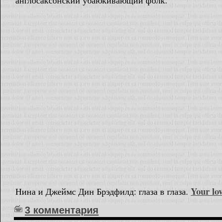
англосаксонский убаюкивающий фолк.
Your lov
Нина и Джеймс Дин Брэдфилд: глаза в глаза.
3 комментария