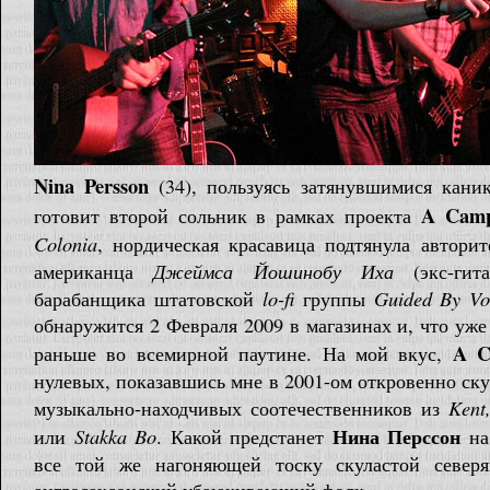
Nina Persson
(34), пользуясь затянувшимися кан
A Cam
готовит второй сольник в рамках проекта
Colonia
, нордическая красавица подтянула автори
Джеймса Йошинобу Иха
американца
(экс-гит
lo-fi
Guided By Vo
барабанщика штатовской
группы
обнаружится 2 Февраля 2009 в магазинах и, что уже
A 
раньше во всемирной паутине. На мой вкус,
нулевых, показавшись мне в 2001-ом откровенно ск
Kent
музыкально-находчивых соотечественников из
Нина Перссон
Stakka Bo
или
. Какой предстанет
на
все той же нагоняющей тоску скуластой север