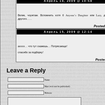
Апрель 14, 2009 @ 10:58
Велик, чоужтам. Вспомнить хотя б Anyone’s Daughter или Lazy, 
другого……
Posted
Апрель 15, 2009 @ 12:14
ахххх… что тут скажешь… Потрясающе!
спасибо за подборку!
Poste
Leave a Reply
Name
Mail (will not be published)
Website