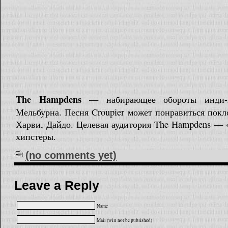
The Hampdens
— набирающее обороты инди-по
Мельбурна. Песня Croupier может понравиться пок
Харви, Дайдо. Целевая аудитория The Hampdens — 
хипстеры.
(no comments yet)
Leave a Reply
Name
Mail (will not be published)