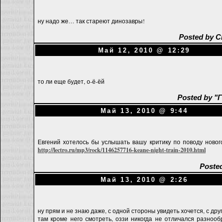
ну надо же… так стареют динозавры!
Posted by C
Май 12, 2010 @ 12:29
то ли еще будет, о-ё-ёй
Posted by "
Май 13, 2010 @ 9:44
Евгений хотелось бы услышать вашу критику по поводу новог
http://lectro.ru/mp3/rock/1146257716-keane-night-train-2010.html
Poste
Май 13, 2010 @ 2:26
ну прям и не знаю даже, с одной стороны увидеть хочется, с друг
там кроме него смотреть, оззи никогда не отличался разноо