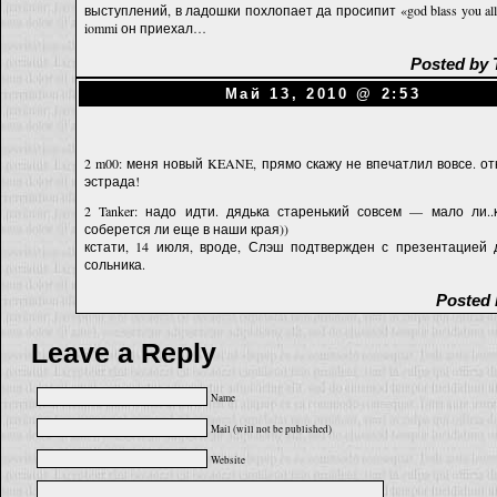
выступлений, в ладошки похлопает да просипит «god blass you all
iommi он приехал…
Posted by
Май 13, 2010 @ 2:53
2 m00: меня новый KEANE, прямо скажу не впечатлил вовсе. о
эстрада!
2 Tanker: надо идти. дядька старенький совсем — мало ли..
соберется ли еще в наши края))
кстати, 14 июля, вроде, Слэш подтвержден с презентацией 
сольника.
Posted 
Leave a Reply
Name
Mail (will not be published)
Website