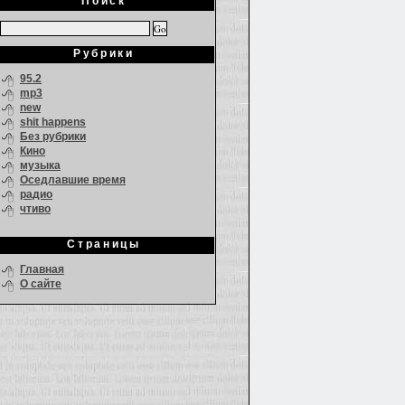
Поиск
Рубрики
95.2
mp3
new
shit happens
Без рубрики
Кино
музыка
Оседлавшие время
радио
чтиво
Страницы
Главная
О сайте