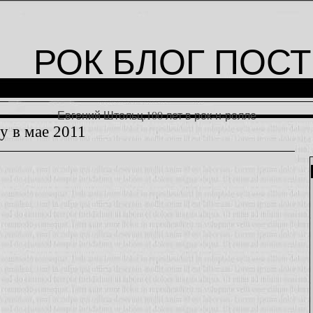
РОК БЛОГ ПОСТ
Евгений Штольц.100 лет в рок-н-ролле
у в мае 2011