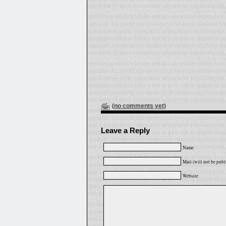
(no comments yet)
Leave a Reply
Name
Mail (will not be publ
Website