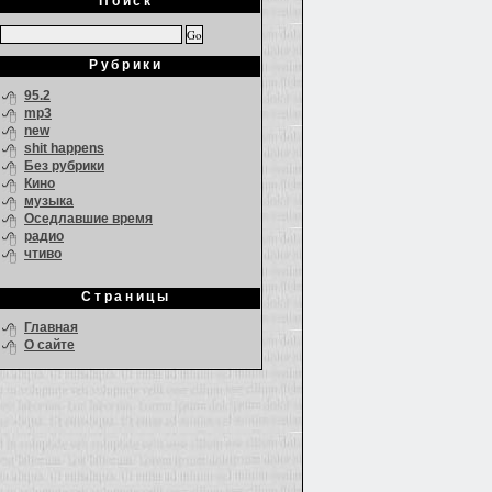
Поиск
Рубрики
95.2
mp3
new
shit happens
Без рубрики
Кино
музыка
Оседлавшие время
радио
чтиво
Страницы
Главная
О сайте