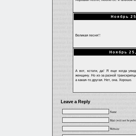
Ноябрь 25
Великая песня!!
Ноябрь 25
А вот, кстати, да! Я еще когда уви
женщину. Но из-за разной транскрипци
а какая-то другая. Нет, она. Хорошо.
Leave a Reply
Name
Mail (will not be publ
Website