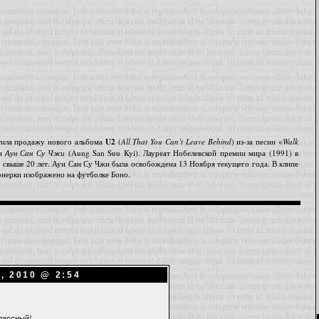
етила продажу нового альбома
U2
(
All That You Can’t Leave Behind
) из-за песни «
Walk
ии
Аун Сан Су Чжи
(Aung San Suu Kyi). Лауреат Нобелевской премии мира (1991) в
свыше 20 лет. Аун Сан Су Чжи была освобождена 13 Ноября текущего года. В клипе
онерки изображено на футболке Боно.
, 2010 @ 2:54
лассный!