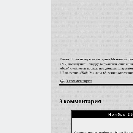
Ровно 10 лет назад военная хунта Мьянмы запр
On
«, посвященной лидеру бирманской оппозиц
общей сложности провела под домашним арестом 
U2 на песню «
Walk On
» лицо 65-летней оппозици
3 комментария
3 комментария
Ноябрь 25
Хорошая песня, люблю ее. И альбом к