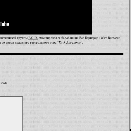
ристианской группы
P.O.D.
смонтировал ее барабанщик Вав Бернардо (Wuv Bernardo),
во время недавнего гастрольного тура “
Rock Allegiance
“.
ished)