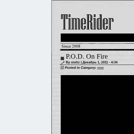
P.O.D. On Fire
By stoltz | Декабрь 1, 2011 - 4:34
Posted in Category:
new