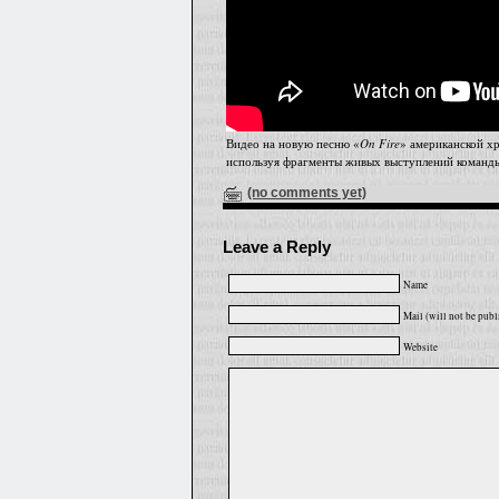
Видео на новую песню «
On Fire
» американской х
используя фрагменты живых выступлений команды 
(no comments yet)
Leave a Reply
Name
Mail (will not be publ
Website