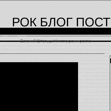
РОК БЛОГ ПОСТ
Евгений Штольц.100 лет в рок-н-ролле