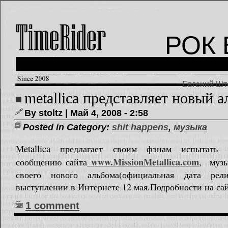
РОК 
Евгений Што
metallica представляет новый 
By stoltz | Май 4, 2008 - 2:58
Posted in Category:
shit happens
,
музыка
Metallica предлагает своим фэнам испытать н
www.MissionMetallica.com
сообщению сайта
, музы
своего нового альбома(официальная дата рели
выступлении в Интернете 12 мая.Подробности на са
1 comment